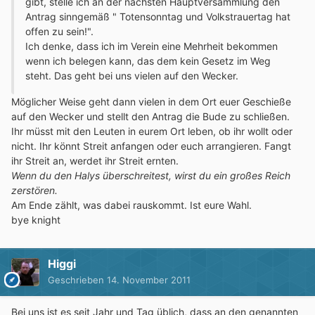
gibt, stelle ich an der nächsten Hauptversammlung den
Antrag sinngemäß " Totensonntag und Volkstrauertag hat
offen zu sein!".
Ich denke, dass ich im Verein eine Mehrheit bekommen
wenn ich belegen kann, das dem kein Gesetz im Weg
steht. Das geht bei uns vielen auf den Wecker.
Möglicher Weise geht dann vielen in dem Ort euer Geschieße
auf den Wecker und stellt den Antrag die Bude zu schließen.
Ihr müsst mit den Leuten in eurem Ort leben, ob ihr wollt oder
nicht. Ihr könnt Streit anfangen oder euch arrangieren. Fangt
ihr Streit an, werdet ihr Streit ernten.
Wenn du den Halys überschreitest, wirst du ein großes Reich
zerstören.
Am Ende zählt, was dabei rauskommt. Ist eure Wahl.
bye knight
Higgi
Geschrieben
14. November 2011
Bei uns ist es seit Jahr und Tag üblich, dass an den genannten