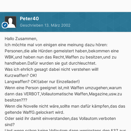
Peter40
Geschrieben
13. März 2002
Hallo Zusammen,
Ich möchte mal von einigen eine meinung dazu hören:
Personen,die alle Hürden gemeistert haben,bekommen eine
WBK,und haben nun das Recht,Waffen zu besitzen,und zu
handhaben.Dafür wurden sie gut durchleuchtet.
Was ich ehrlich gesagt dabei nicht verstehen will!
Kurzwaffen? OK!
Langwaffen? OK!(aber nur Einzellader!)
Wenn eine Person geeignet ist,mit Waffen umzugehen,warum
dann das VERBOT,Vollautomatische Waffen,Magazine,usw.zu
besitzen???
Wenn die Novelle nicht wäre,sollte man dafür kämpfen,das das
geltende WaffG.gelockert wird.
Oder seid ihr damit einverstanden,das Vollautom.verboten
sind?
Und wenn schon keine Vollautom.dann wenigstens den §37 aus