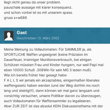
liegt nicht genau da unser problem.
pauschale aussage mit klarer konsequenz.
und schon vorbei ist es mit unserem spass.
gruss s+w686
Gast
Geschrieben
13. März 2002
Meine Meinung zu Vollautomaten: Für SAMMLER ja, als
SPORTLICHE Waffen ungeeignet (keine Präzision im
Dauerfeuer, irrsinniger Munitionsverbrauch, bei einigen
Schützen müssten Frau und Kinder hungern, nur weil Papi mal
eben 10000 Schuß .308Win für sein MG 3 laden muß).
Wie ich bereits früher hier gesagt habe:
F A L L S wir jemals ein akzeptables, einigermaßen liberales
waffengesetz haben werden (und der Weg dorthin ins noch
lang und steinig!!!), dann können wir mal ganz langsam und
vorsichtig versuchen, unsere Politiker davon zu überzeugen,
auch Vollautomaten für Waffensammler zu legalisieren.
Aber ZUR ZEIT ist das absolut KEIN Diskussionsthema mit der