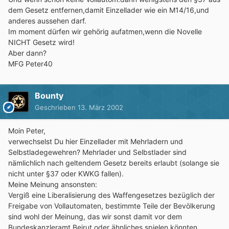
dem Gesetz entfernen,damit Einzellader wie ein M14/16,und
anderes aussehen darf.
Im moment dürfen wir gehörig aufatmen,wenn die Novelle
NICHT Gesetz wird!
Aber dann?
MFG Peter40
Bounty
Geschrieben
13. März 2002
Moin Peter,
verwechselst Du hier Einzellader mit Mehrladern und
Selbstladegewehren? Mehrlader und Selbstlader sind
nämlichlich nach geltendem Gesetz bereits erlaubt (solange sie
nicht unter §37 oder KWKG fallen).
Meine Meinung ansonsten:
Vergiß eine Liberalisierung des Waffengesetzes bezüglich der
Freigabe von Vollautomaten, bestimmte Teile der Bevölkerung
sind wohl der Meinung, das wir sonst damit vor dem
Bundeskanzleramt Beirut oder ähnliches spielen könnten