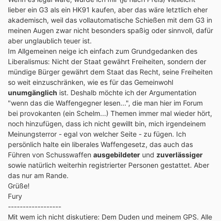
lieber ein G3 als ein HK91 kaufen, aber das wäre letztlich eher
akademisch, weil das vollautomatische Schießen mit dem G3 in
meinen Augen zwar nicht besonders spaßig oder sinnvoll, dafür
aber unglaublich teuer ist.
Im Allgemeinen neige ich einfach zum Grundgedanken des
Liberalismus: Nicht der Staat gewährt Freiheiten, sondern der
mündige Bürger gewährt dem Staat das Recht, seine Freiheiten
so weit einzuschränken, wie es für das Gemeinwohl
unumgänglich
ist. Deshalb möchte ich der Argumentation
"wenn das die Waffengegner lesen...", die man hier im Forum
bei provokanten (ein Schelm...) Themen immer mal wieder hört,
noch hinzufügen, dass ich nicht gewillt bin, mich irgendeinem
Meinungsterror - egal von welcher Seite - zu fügen. Ich
persönlich halte ein liberales Waffengesetz, das auch das
Führen von Schusswaffen
ausgebildeter
und
zuverlässiger
sowie natürlich weiterhin registrierter Personen gestattet. Aber
das nur am Rande.
Grüße!
Fury
------------------
Mit wem ich nicht diskutiere: Dem Duden und meinem GPS. Alle