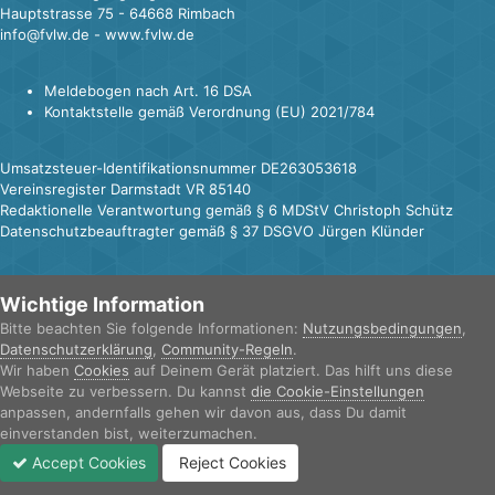
Hauptstrasse 75 - 64668 Rimbach
info@fvlw.de - www.fvlw.de
Meldebogen nach Art. 16 DSA
Kontaktstelle gemäß Verordnung (EU) 2021/784
Umsatzsteuer-Identifikationsnummer DE263053618
Vereinsregister Darmstadt VR 85140
Redaktionelle Verantwortung gemäß § 6 MDStV Christoph Schütz
Datenschutzbeauftragter gemäß § 37 DSGVO Jürgen Klünder
Wichtige Information
IPS Theme
by
IPSFocus
Sprache
Datenschutzerklärung
Kontakt
Bitte beachten Sie folgende Informationen:
Nutzungsbedingungen
,
Cookies
Datenschutzerklärung
,
Community-Regeln
.
FvLW e.V.
Wir haben
Cookies
auf Deinem Gerät platziert. Das hilft uns diese
Powered by Invision Community
Webseite zu verbessern. Du kannst
die Cookie-Einstellungen
anpassen, andernfalls gehen wir davon aus, dass Du damit
einverstanden bist, weiterzumachen.
Accept Cookies
Reject Cookies