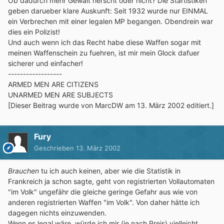
Ob dadurch mehr Gewalt herscht oder nicht? Die Startistiken
geben darueber klare Auskunft: Seit 1932 wurde nur EINMAL
ein Verbrechen mit einer legalen MP begangen. Obendrein war
dies ein Polizist!
Und auch wenn ich das Recht habe diese Waffen sogar mit
meinen Waffenschein zu fuehren, ist mir mein Glock dafuer
sicherer und einfacher!
------------------
ARMED MEN ARE CITIZENS
UNARMED MEN ARE SUBJECTS
[Dieser Beitrag wurde von MarcDW am 13. März 2002 editiert.]
Fury
Geschrieben
13. März 2002
Brauchen
tu ich auch keinen, aber wie die Statistik in
Frankreich ja schon sagte, geht von registrierten Vollautomaten
"im Volk" ungefähr die gleiche geringe Gefahr aus wie von
anderen registrierten Waffen "im Volk". Von daher hätte ich
dagegen nichts einzuwenden.
Wenn es legal wäre, würde ich mir (je nach Preis) vielleicht