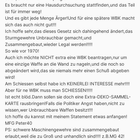
Es braucht nur eine Hausdurchsuchung stattfinden,und das Teil
ist für immer weg!
Und es gibt jede Menge Ärger!Und für eine spätere WBK macht
sich das auch nicht gut!!!
Ich hoffe sehr,das dieses Gesetz sich dahingehend ändert,das
Sturmgewehre Unbrauchbar gemacht,und
Zusammengebaut,wieder Legal werden!!!!!
So wie vor 1970!
Auch ich möchte NICHT extra eine WBK beantragen,nur um
eine einzige Waffe an die Wand zu nageln,und die noch so
abgeändert wird,das sie niemals mehr einen Schuß abgeben
wird!
Am Schiessen selbst habe ich KEINERLEI INTERESSE mehr!!!!
Aber für ne WBK muss man SCHIESSEN!!!!!
Ist echt blöd.Dann sollen sie doch eine Extra-DEKO-SAMMEL-
KARTE rausbringen!Falls die Politiker Angst haben,nicht zu
wissen,wer Unbrauchbare Waffen besitzt!!!
Ich hoffe du kannst mit meinem Statement etwas anfangen!
MFG Peter40
PS: schwere Maschinengewehre sind zusammengebaut
erlaubt,weil die zu Groß und unhandlich sind!!!! z.B.MG 42!