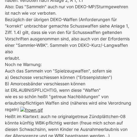
haben: verboten nach Anlage 2, A 1, 1.1
Also: Das "Sammeln" auch nur von DEKO-MP/Sturmgewehren
ist nach wie vor verboten.
Bezüglich der übrigen DEKO-Waffen (Anforderungen für
"korrekt" unbrachbar gemachte Schusswaffen siehe Anlage 1,
Ziff. 1.4) gilt, dass sie von den für Schusswaffen geltenden
Vorschriften ausgenommen sind, also auch von der Erfordernis
einer "Sammler-WBK". Sammeln von DEKO-Kurz/-Langwaffen
also
erlaubt.
Noch ne Warnung:
Auch das Sammeln von "Spielzeugwaffen", sofern sie
a) Geschosse verschiessen können ("Erbsenpistolen")
B) Amorcesbänder verschiessen können
ist ERLAUBNISPFLICHTIG, wenn diese "Waffen"
wie es so schön heißt "getreue Nachbildungen" von
erlaubnispflichtigen Waffen sind (näheres wird eine Verordnung
regeln)
Heißt im Klartext: auch ne originalgetreue Zündplättchen-08
könnte künftig WBK-pflichtig werden (freue mich schon auf
diesen Schwachsinn, wenn Kinder ne Ausnahmeerlaubnis von
der Altersgrenze und ne WBK beantragen werden...)