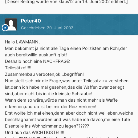
[Dieser Beitrag wurde von klaus12 am 19. Juni 2002 editiert.]
Peter40
Geschrieben
20. Juni 2002
Hallo LAWMANN,
Man bekommt ja nicht alle Tage einen Polizisten am Rohr,der
auch bereitwillig auskunft gibt!
Deshalb noch eine NACHFRAGE:
Teilesätze!!!!!
Zusammenbau verboten,ok,..begriffen!
Nun stellt sich mir die Frage,was unter Teilesatz zu verstehen
ist,denn ich habe mal gesehen,das die Waffen zwar zerlegt
sind,aber nicht bis in die kleinste Schraube!
Wenn dem so wäre,würde man das nicht mehr als Waffe
erkennen,und da ist bei mir der Reiz verloren!
Erst wollte ich mal einen,dann aber doch nicht,weil eben,welche
beschlagnahmt wurden,und was habe ich davon,mir eine Tüte
Eisenteile ins Wohnzimmer zu legen??????
Und nun das WICHTIGSTE!!!!!