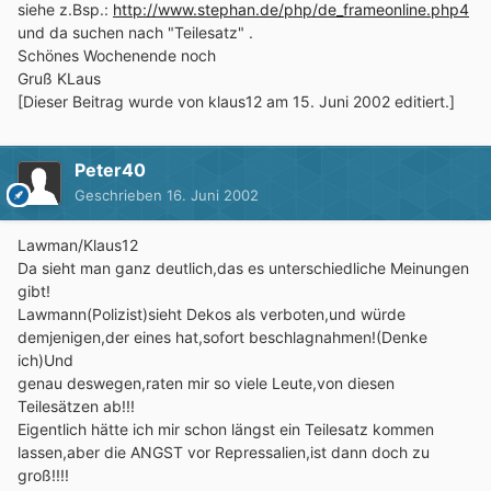
siehe z.Bsp.:
http://www.stephan.de/php/de_frameonline.php4
und da suchen nach "Teilesatz" .
Schönes Wochenende noch
Gruß KLaus
[Dieser Beitrag wurde von klaus12 am 15. Juni 2002 editiert.]
Peter40
Geschrieben
16. Juni 2002
Lawman/Klaus12
Da sieht man ganz deutlich,das es unterschiedliche Meinungen
gibt!
Lawmann(Polizist)sieht Dekos als verboten,und würde
demjenigen,der eines hat,sofort beschlagnahmen!(Denke
ich)Und
genau deswegen,raten mir so viele Leute,von diesen
Teilesätzen ab!!!
Eigentlich hätte ich mir schon längst ein Teilesatz kommen
lassen,aber die ANGST vor Repressalien,ist dann doch zu
groß!!!!