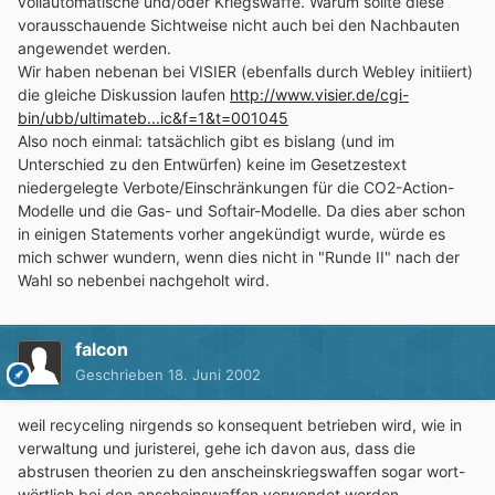
vollautomatische und/oder Kriegswaffe. Warum sollte diese
vorausschauende Sichtweise nicht auch bei den Nachbauten
angewendet werden.
Wir haben nebenan bei VISIER (ebenfalls durch Webley initiiert)
die gleiche Diskussion laufen
http://www.visier.de/cgi-
bin/ubb/ultimateb...ic&f=1&t=001045
Also noch einmal: tatsächlich gibt es bislang (und im
Unterschied zu den Entwürfen) keine im Gesetzestext
niedergelegte Verbote/Einschränkungen für die CO2-Action-
Modelle und die Gas- und Softair-Modelle. Da dies aber schon
in einigen Statements vorher angekündigt wurde, würde es
mich schwer wundern, wenn dies nicht in "Runde II" nach der
Wahl so nebenbei nachgeholt wird.
falcon
Geschrieben
18. Juni 2002
weil recyceling nirgends so konsequent betrieben wird, wie in
verwaltung und juristerei, gehe ich davon aus, dass die
abstrusen theorien zu den anscheinskriegswaffen sogar wort-
wörtlich bei den anscheinswaffen verwendet werden.