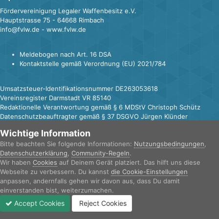
Fördervereinigung Legaler Waffenbesitz e.V.
Hauptstrasse 75 - 64668 Rimbach
info@fvlw.de - www.fvlw.de
Meldebogen nach Art. 16 DSA
Kontaktstelle gemäß Verordnung (EU) 2021/784
Umsatzsteuer-Identifikationsnummer DE263053618
Vereinsregister Darmstadt VR 85140
Redaktionelle Verantwortung gemäß § 6 MDStV Christoph Schütz
Datenschutzbeauftragter gemäß § 37 DSGVO Jürgen Klünder
Wichtige Information
Bitte beachten Sie folgende Informationen:
Nutzungsbedingungen
,
Datenschutzerklärung
,
Community-Regeln
.
IPS Theme
by
IPSFocus
Sprache
Datenschutzerklärung
Kontakt
Wir haben
Cookies
auf Deinem Gerät platziert. Das hilft uns diese
Cookies
Webseite zu verbessern. Du kannst
die Cookie-Einstellungen
FvLW e.V.
anpassen, andernfalls gehen wir davon aus, dass Du damit
Powered by Invision Community
einverstanden bist, weiterzumachen.
Accept Cookies
Reject Cookies