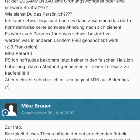
Ist der ZUSAMMENBAU eine Ordnungswidrigkeit,oder eine
schwere Straftat????
Wie siehst Du das Persönlich????
Ich kaufe etwas legal,und baue es dann zusammen.das dürfte
normalerweise keine schwere Ahndung nach sich ziehen!
Es wäre auch Paradox,für etwas schwer bestraft zu
werden,was in anderen Ländern FREI gehandhabt wird!
(z.B.Frankreich)
MFG Peter40
PS:Ich hoffe,das bekommt jetzt keiner in den falschen Hals,ich
habe längt davon Abstand genommen,mir einen Teilesatz zu
kaufen!!!!!!!!
Aber vieleicht schnitze ich mir ein original M16 aus Birkenholz
;-)
Mike Brauer
Geschrieben
20. Juni 2002
Zur Info:
Bekrakelt dieses Thema bitte in der entsprechenden Rubrik.