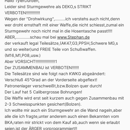
Hallo TylerDurden,
Leider sind Sturmgewehre als DEKO,s STRIKT
VERBOTEN!!!!!!!!!!!!
Wegen der "Drohwirkung",.........ich verstehs auch nicht,denn
wer droht ernsthaft mit einer Waffe,die nicht schiesst,zumal ein
Sturmgewehr noch nicht mal in die Hosentasche passt!!!!
ABER,............schau mal bei
www.Stephan.de
der verkauft legal Teilesätze,(AK47,G3,PPSH,Schwere MG,s
und so weiter)und FREIE Teile von Schußwaffen.
(M16,M1,P08,usw.)
Aber VORSICHT!!!!!!!!!!!!!!!!!1
Der ZUSAMMENBAU ist VERBOTEN!!!!!!
Die Teilesätze sind wie folgt nach KWKG abgeändert:
Verschluß 45°Grad an der Vorderseite abgeflext!
Patronenlager verschweißt,bzw.Bolzen quer durch!
Der Lauf hat 5 Calibergrosse Bohrungen!
Die Waffe wird erst seit kurzem auch gegen Zusammenbau mit
2-3 Schweisspunkten gesichert(Bolzen).
Ich wollte mir auch ein Sturmgewehr an die Wand nageln,aber
alle die ich fragte,unter anderem auch einen Bekannten vom
BKA,raten mir strickt von dem Kauf ab,auch wenn sie erlaubt
seien,ist der ÄRGER vorprogrammiert!!